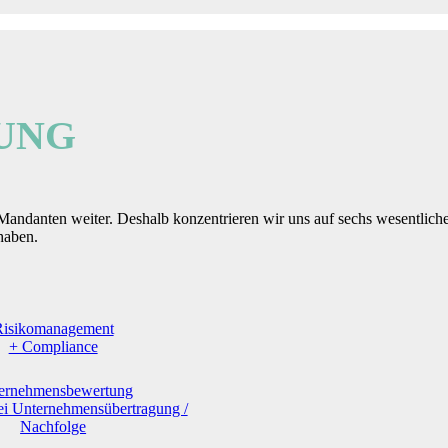
UNG
ndanten weiter. Deshalb konzentrieren wir uns auf sechs wesentlich
haben.
Risikomanagement
+ Compliance
ernehmensbewertung
ei Unternehmensübertragung /
Nachfolge