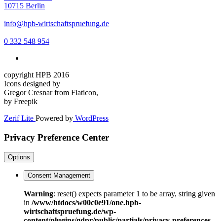
10715 Berlin
info@hpb-wirtschaftspruefung.de
0 332 548 954
copyright HPB 2016
Icons designed by
Gregor Cresnar from Flaticon,
by Freepik
Zerif Lite
Powered by
WordPress
Privacy Preference Center
Options
Consent Management
Warning
: reset() expects parameter 1 to be array, string given
in
/www/htdocs/w00c0e91/one.hpb-
wirtschaftspruefung.de/wp-
content/plugins/gdpr/public/partials/privacy-preferences-