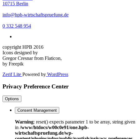
10715 Berlin
info@hpb-wirtschaftspruefung.de
0 332 548 954
copyright HPB 2016
Icons designed by
Gregor Cresnar from Flaticon,
by Freepik
Zerif Lite
Powered by
WordPress
Privacy Preference Center
Options
Consent Management
Warning
: reset() expects parameter 1 to be array, string given
in
/www/htdocs/w00c0e91/one.hpb-
wirtschaftspruefung.de/wp-
content/plugins/gdpr/public/partials/privacy-preferences-