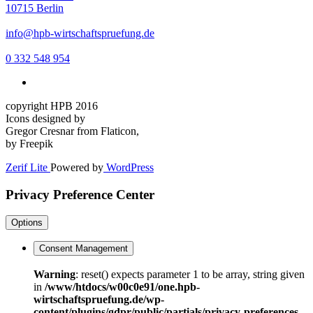
10715 Berlin
info@hpb-wirtschaftspruefung.de
0 332 548 954
copyright HPB 2016
Icons designed by
Gregor Cresnar from Flaticon,
by Freepik
Zerif Lite
Powered by
WordPress
Privacy Preference Center
Options
Consent Management
Warning
: reset() expects parameter 1 to be array, string given
in
/www/htdocs/w00c0e91/one.hpb-
wirtschaftspruefung.de/wp-
content/plugins/gdpr/public/partials/privacy-preferences-