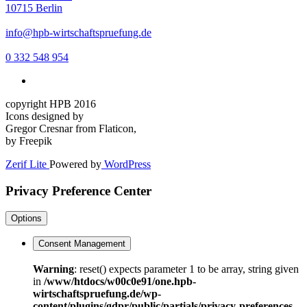
10715 Berlin
info@hpb-wirtschaftspruefung.de
0 332 548 954
copyright HPB 2016
Icons designed by
Gregor Cresnar from Flaticon,
by Freepik
Zerif Lite
Powered by
WordPress
Privacy Preference Center
Options
Consent Management
Warning
: reset() expects parameter 1 to be array, string given
in
/www/htdocs/w00c0e91/one.hpb-
wirtschaftspruefung.de/wp-
content/plugins/gdpr/public/partials/privacy-preferences-