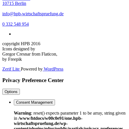
10715 Berlin
info@hpb-wirtschaftspruefung.de
0 332 548 954
copyright HPB 2016
Icons designed by
Gregor Cresnar from Flaticon,
by Freepik
Zerif Lite
Powered by
WordPress
Privacy Preference Center
Options
Consent Management
Warning
: reset() expects parameter 1 to be array, string given
in
/www/htdocs/w00c0e91/one.hpb-
wirtschaftspruefung.de/wp-
content/plugins/gdpr/public/partials/privacy-preferences-