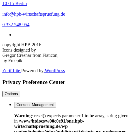
10715 Berlin
info@hpb-wirtschaftspruefung.de
0 332 548 954
copyright HPB 2016
Icons designed by
Gregor Cresnar from Flaticon,
by Freepik
Zerif Lite
Powered by
WordPress
Privacy Preference Center
Options
Consent Management
Warning
: reset() expects parameter 1 to be array, string given
in
/www/htdocs/w00c0e91/one.hpb-
wirtschaftspruefung.de/wp-
content/plugins/gdpr/public/partials/privacy-preferences-