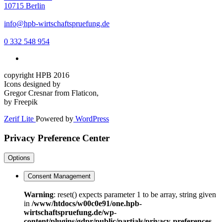
10715 Berlin
info@hpb-wirtschaftspruefung.de
0 332 548 954
copyright HPB 2016
Icons designed by
Gregor Cresnar from Flaticon,
by Freepik
Zerif Lite
Powered by
WordPress
Privacy Preference Center
Options
Consent Management
Warning
: reset() expects parameter 1 to be array, string given
in
/www/htdocs/w00c0e91/one.hpb-
wirtschaftspruefung.de/wp-
content/plugins/gdpr/public/partials/privacy-preferences-