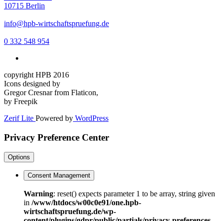
10715 Berlin
info@hpb-wirtschaftspruefung.de
0 332 548 954
copyright HPB 2016
Icons designed by
Gregor Cresnar from Flaticon,
by Freepik
Zerif Lite
Powered by
WordPress
Privacy Preference Center
Options
Consent Management
Warning
: reset() expects parameter 1 to be array, string given
in
/www/htdocs/w00c0e91/one.hpb-
wirtschaftspruefung.de/wp-
content/plugins/gdpr/public/partials/privacy-preferences-